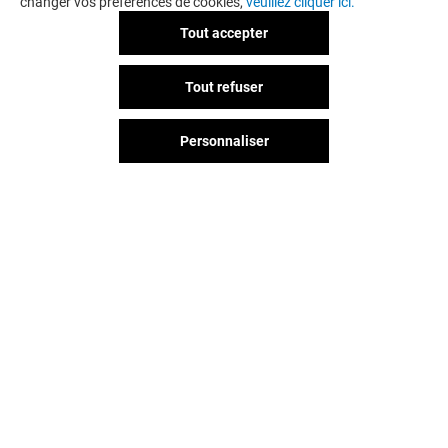
changer vos préférences de cookies,
veuillez cliquer ici.
Tout accepter
Tout refuser
Personnaliser
Vous avez quitté Grand Sud ?
L'aventure continue sur les
réseaux sociaux !