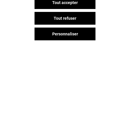
Tout accepter
Tout refuser
Personnaliser
Vous avez quitté Grand Sud ?
L'aventure continue sur les
réseaux sociaux !