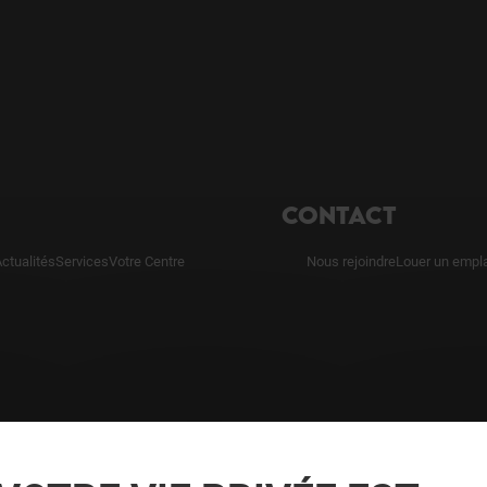
CONTACT
ctualités
Services
Votre Centre
Nous rejoindre
Louer un empl