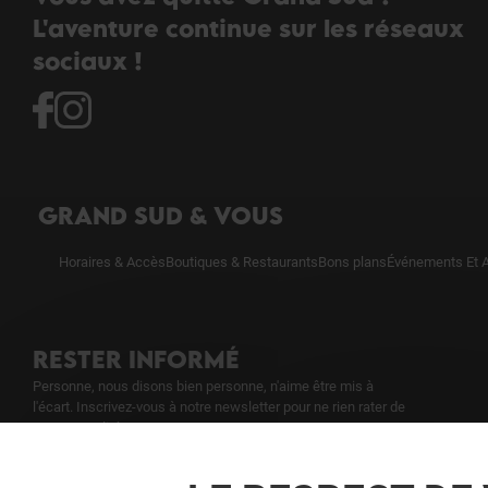
L'aventure continue sur les réseaux
sociaux !
GRAND SUD & VOUS
Horaires & Accès
Boutiques & Restaurants
Bons plans
Événements Et A
RESTER INFORMÉ
Personne, nous disons bien personne, n'aime être mis à
l'écart. Inscrivez-vous à notre newsletter pour ne rien rater de
notre actualité.