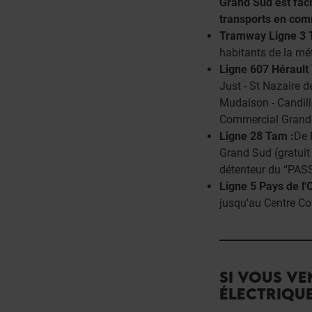
Grand Sud est fac
transports en com
Tramway Ligne 3 
habitants de la m
Ligne 607 Hérault 
Just - St Nazaire d
Mudaison - Candill
Commercial Grand
Ligne 28 Tam :
De 
Grand Sud (gratuit
détenteur du “PAS
Ligne 5 Pays de l'O
jusqu'au Centre C
SI VOUS VE
ÉLECTRIQU