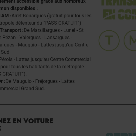
ilement accessible grâce aux nombreux
mun disponibles :
TAM :
Arrêt Boirargues (gratuit pour tous les
étropole détenteur du “PASS GRATUIT”).
Transport :
De Marsillargues - Lunel - St
e Pézan - Valergues - Lansargues -
argues - Mauguio - Lattes jusqu'au Centre
 Sud.
Pérols - Lattes jusqu’au Centre Commercial
 pour tous les habitants de la métropole
S GRATUIT”).
r :
De Mauguio - Fréjorgues - Lattes
ommercial Grand Sud.
NEZ EN VOITURE
E