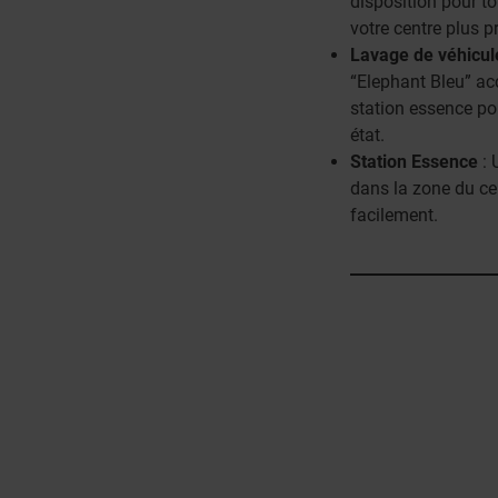
disposition pour to
votre centre plus p
Lavage de véhicul
“Elephant Bleu” acc
station essence pou
état.
Station Essence
: 
dans la zone du cen
facilement.