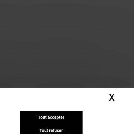
X
Masq
Tout accepter
Tout refuser