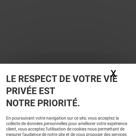
X
Masq
LE RESPECT DE VOTRE VIE
PRIVÉE EST
VOUS EN VOULEZ PLUS ? VOUS
NOTRE PRIORITÉ.
AIMEREZ PEUT-ÊTRE
En poursuivant votre navigation sur ce site, vous acceptez la
collecte de données personnelles pour améliorer votre expérience
client, vous acceptez l'utilisation de cookies nous permettant de
mesurer l'audience de notre site et de vous proposer des services