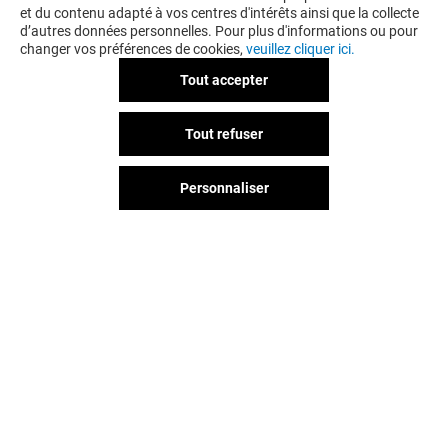
et du contenu adapté à vos centres d'intérêts ainsi que la collecte
d’autres données personnelles. Pour plus d'informations ou pour
changer vos préférences de cookies,
veuillez cliquer ici.
Tout accepter
CIGUSTO
MONDIAL PARE
Tout refuser
Fermé
Fermé
Personnaliser
Vous avez quitté Grand Sud ?
L'aventure continue sur les
réseaux sociaux !