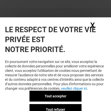
X
Masq
LE RESPECT DE VOTRE VIE
PRIVÉE EST
VOUS EN VOULEZ PLUS ? VOUS
NOTRE PRIORITÉ.
AIMEREZ PEUT-ÊTRE
En poursuivant votre navigation sur ce site, vous acceptez la
collecte de données personnelles pour améliorer votre expérience
client, vous acceptez l'utilisation de cookies nous permettant de
mesurer l'audience de notre site et de vous proposer des services
et du contenu adapté à vos centres d'intérêts ainsi que la collecte
d’autres données personnelles. Pour plus d'informations ou pour
changer vos préférences de cookies,
veuillez cliquer ici.
Tout accepter
MICROMANIA
ZAFIROO BIJ
Tout refuser