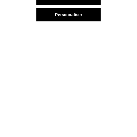
Fermé
Fermé
Personnaliser
Vous avez quitté Grand Sud ?
L'aventure continue sur les
réseaux sociaux !
GRAND SUD & VOUS