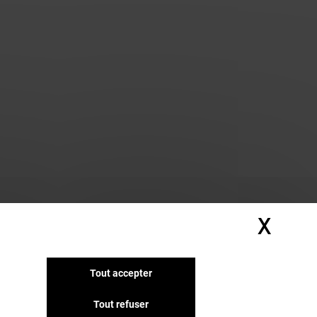
X
Masq
Tout accepter
Tout refuser